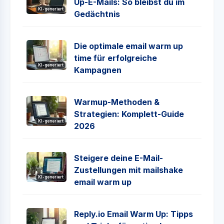
Up-E-Mails: So bleibst du im
KI-generiert
Gedächtnis
Die optimale email warm up
time für erfolgreiche
KI-generiert
Kampagnen
Warmup-Methoden &
Strategien: Komplett-Guide
KI-generiert
2026
Steigere deine E-Mail-
Zustellungen mit mailshake
KI-generiert
email warm up
Reply.io Email Warm Up: Tipps