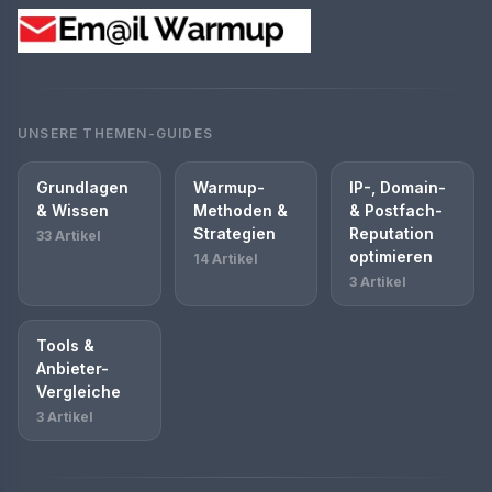
UNSERE THEMEN-GUIDES
Grundlagen
Warmup-
IP-, Domain-
& Wissen
Methoden &
& Postfach-
Strategien
Reputation
33 Artikel
optimieren
14 Artikel
3 Artikel
Tools &
Anbieter-
Vergleiche
3 Artikel